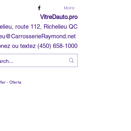
More
VitreDauto.pro
elieu, route 112, Richelieu QC
ieu@CarrosserieRaymond.net
onez ou textez (450) 658-1000
ffer - Oferta