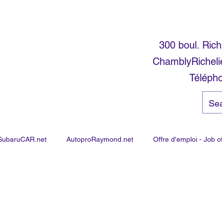
300 boul. Rich
ChamblyRichel
Téléph
SubaruCAR.net
AutoproRaymond.net
Offre d'emploi - Job o