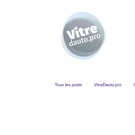
Tous les posts
VitreDauto.pro
Job offer - Oferta de empleo